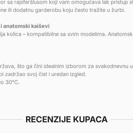
vor sa rajsferšlusom koji vam omogućava lak pristup 
ene ili dodatnu garderobu koju često tražite u žurbi.
 i anatomski kaiševi
ja kolica – kompatibilne sa svim modelima. Anatomski
e održava, što ga čini idealnim izborom za svakodnevnu
zadržao svoj čist i uredan izgled.
do 30°C.
RECENZIJE KUPACA