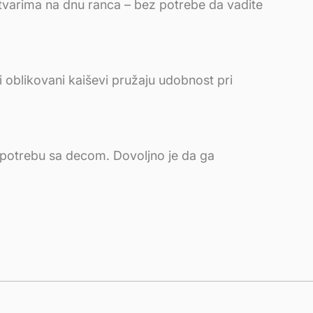
stvarima na dnu ranca – bez potrebe da vadite
 oblikovani kaiševi pružaju udobnost pri
 upotrebu sa decom. Dovoljno je da ga