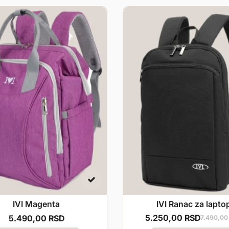
IVI Magenta
IVI Ranac za lapto
5.250,
00
RSD
5.490,
00
RSD
7.490,
00