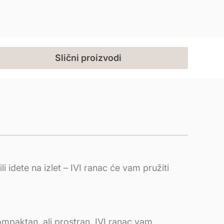
Slični proizvodi
 idete na izlet – IVI ranac će vam pružiti
 Kompaktan, ali prostran, IVI ranac vam