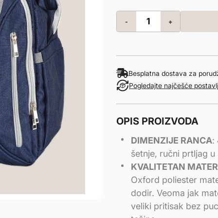
-
+
Besplatna dostava za poru
Pogledajte najčešće postavl
OPIS PROIZVODA
DIMENZIJE RANCA
:
šetnje, ručni prtljag u
KVALITETAN MATER
Oxford poliester mate
dodir. Veoma jak mate
veliki pritisak bez puc