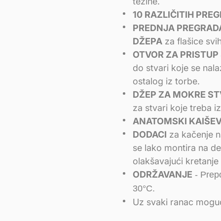
težine.
10 RAZLIČITIH PRE
PREDNJA PREGRAD
DŽEPA
za flašice svi
OTVOR ZA PRISTUP
do stvari koje se na
ostalog iz torbe.
DŽEP ZA MOKRE ST
za stvari koje treba 
ANATOMSKI KAIŠEV
DODACI
za kačenje na
se lako montira na de
olakšavajući kretanje
ODRŽAVANJE
- Prepo
30°C.
Uz svaki ranac mogu