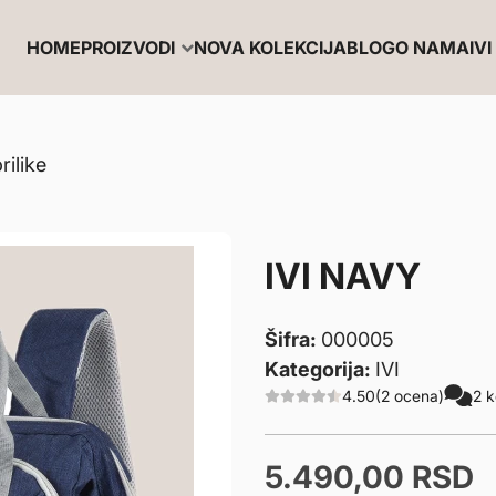
HOME
PROIZVODI
NOVA KOLEKCIJA
BLOG
O NAMA
IVI 
rilike
IVI NAVY
Šifra:
000005
Kategorija:
IVI
4.50
(2 ocena)
2 
5.490,
00
RSD