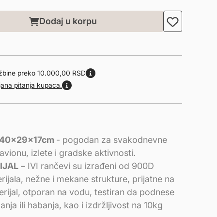
Dodaj u korpu
džbine preko 10.000,00 RSD
jana pitanja kupaca.
40x29x17cm
- pogodan za svakodnevne
 avionu, izlete i gradske aktivnosti.
IJAL
– IVI rančevi su izrađeni od 900D
rijala, nežne i mekane strukture, prijatne na
rijal, otporan na vodu, testiran da podnese
anja ili habanja, kao i izdržljivost na 10kg