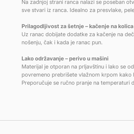
Na zadnjoj strani ranca nalazi se poseban ot
sve stvari iz ranca. Idealno za presvlake, pel
Prilagodljivost za šetnje – kačenje na kolica
Uz ranac dobijate dodatke za kačenje na deči
nošenju, čak i kada je ranac pun.
Lako održavanje – perivo u mašini
Materijal je otporan na prljavštinu i lako s
povremeno prebrišete vlažnom krpom kako bi 
Preporučuje se ručno pranje na temperaturi 