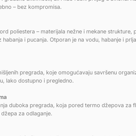
rebno – bez kompromisa.
 poliestera – materijala nežne i mekane strukture, prij
habanja i pucanja. Otporan je na vodu, habanje i prljav
išljenih pregrada, koje omogućavaju savršenu organizac
tu, lako dostupno i pregledno.
ima
nja duboka pregrada, koja pored termo džepova za fl
2 džepa za odlaganje.