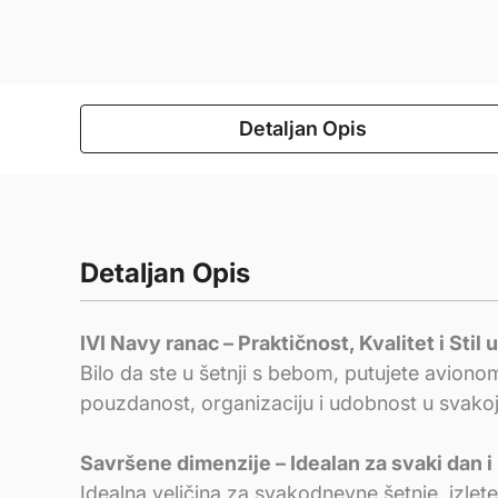
Detaljan Opis
Detaljan Opis
IVI Navy ranac – Praktičnost, Kvalitet i Stil
Bilo da ste u šetnji s bebom, putujete aviono
pouzdanost, organizaciju i udobnost u svakoj s
Savršene dimenzije – Idealan za svaki dan i
Idealna veličina za svakodnevne šetnje, izlete