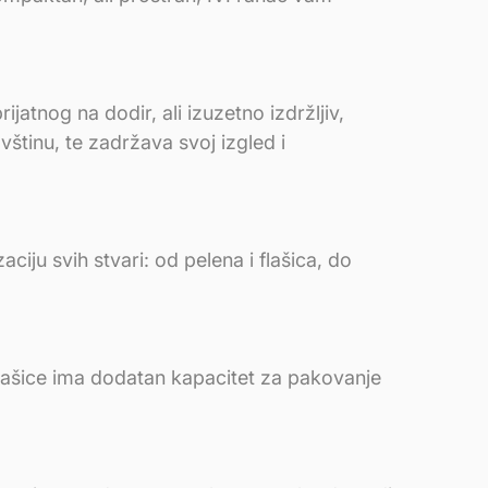
atnog na dodir, ali izuzetno izdržljiv,
štinu, te zadržava svoj izgled i
iju svih stvari: od pelena i flašica, do
ašice ima dodatan kapacitet za pakovanje