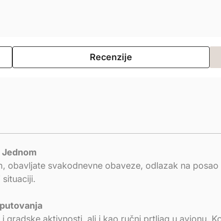
Recenzije
 u Jednom
m, obavljate svakodnevne obaveze, odlazak na posao ili
ituaciji.
 putovanja
 i gradske aktivnosti, ali i kao ručni prtljag u avionu.