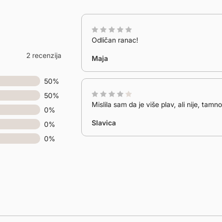
Odličan ranac!
2 recenzija
Maja
50%
50%
Mislila sam da je više plav, ali nije, tamn
0%
Slavica
0%
0%