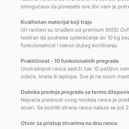
omogućava da ponesete sve što vam je pot
Kvalitetan materijal koji traje
IVI rančevi su izrađeni od premium 900D Oxford
testiran da podnese opterećenje do 10 kg bez 
funkcionalnost i nakon dužeg korišćenja.
Praktičnost - 10 funkcionalnih pregrada
Unutrašnjost ranca sadrži čak 10 pažljivo osm
odeće, hrane ili laptopa. Sve je na svom mes
Duboka prednja pregrada sa termo džepov
Najveća prednost ovog modela ranca je pred
stvari. Sa bočnih strana ranca nalaze se još 
Otvor za pristup stvarima na dnu ranca