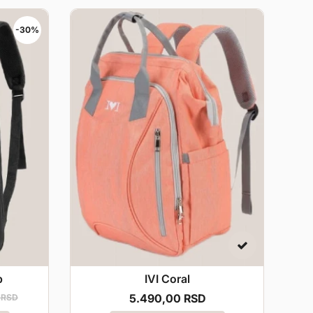
-30%
p
IVI Coral
5.490,
00
RSD
RSD