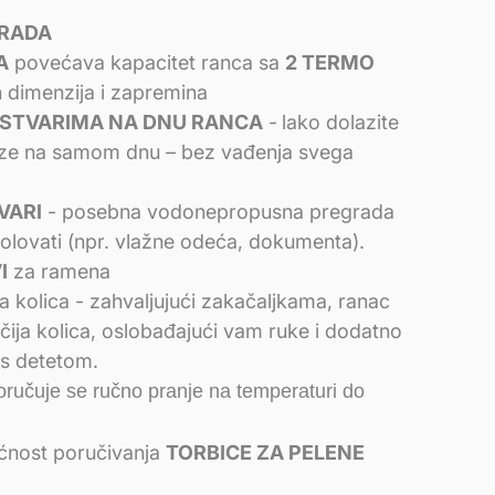
GRADA
A
povećava kapacitet ranca sa
2 TERMO
h dimenzija i zapremina
 STVARIMA NA DNU RANCA
-
lako dolazite
laze na samom dnu – bez vađenja svega
VARI
- posebna vodonepropusna pregrada
izolovati (npr. vlažne odeća, dokumenta).
I
za ramena
 kolica - zahvaljujući zakačaljkama, ranac
čija kolica, oslobađajući vam ruke i dodatno
 s detetom.
ručuje se ručno pranje na temperaturi do
ćnost poručivanja
TORBICE ZA PELENE