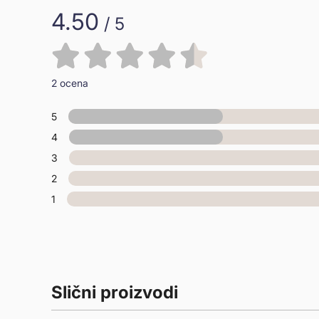
4.50
/ 5
2 ocena
5
4
3
2
1
Slični proizvodi