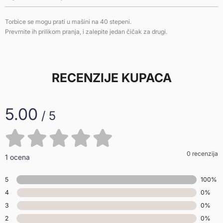
Torbice se mogu prati u mašini na 40 stepeni.
Prevrnite ih prilikom pranja, i zalepite jedan čičak za drugi.
RECENZIJE KUPACA
5.00
/ 5
0 recenzija
1 ocena
5
100%
4
0%
3
0%
2
0%