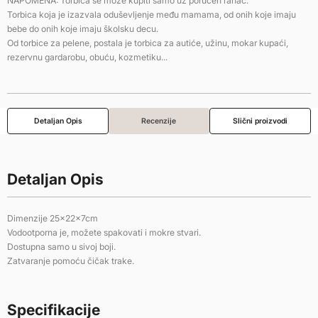
NAPOMENA: Torbica se može kupiti samo uz poručen ranac.
Torbica koja je izazvala oduševljenje među mamama, od onih koje imaju
bebe do onih koje imaju školsku decu.
Od torbice za pelene, postala je torbica za autiće, užinu, mokar kupaći,
rezervnu gardarobu, obuću, kozmetiku...
Detaljan Opis
Recenzije
Slični proizvodi
Detaljan Opis
Dimenzije 25x22x7cm
Vodootporna je, možete spakovati i mokre stvari.
Dostupna samo u sivoj boji.
Zatvaranje pomoću čičak trake.
Specifikacije