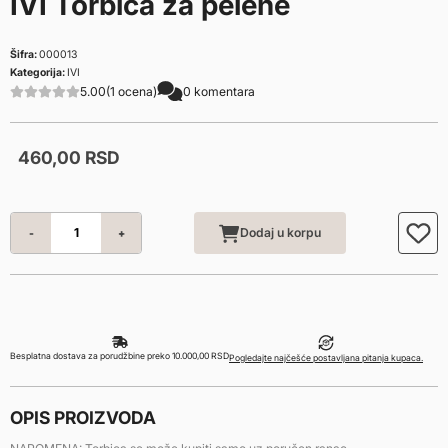
IVI Torbica za pelene
Šifra:
000013
Kategorija:
IVI
5.00
(1 ocena)
0 komentara
460,
00
RSD
Dodaj u korpu
-
+
Besplatna dostava za porudžbine preko 10.000,00 RSD
Pogledajte najčešće postavljana pitanja kupaca.
OPIS PROIZVODA