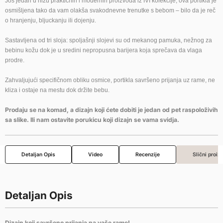
Još jedan u nizu praktičnih i modernih proizvoda iz IVI kolekcije, ova portikla je
osmišljena tako da vam olakša svakodnevne trenutke s bebom – bilo da je reč
o hranjenju, bljuckanju ili dojenju.
Sastavljena od tri sloja: spoljašnji slojevi su od mekanog pamuka, nežnog za
bebinu kožu dok je u sredini nepropusna barijera koja sprečava da vlaga
prodre.
Zahvaljujući specifičnom obliku osmice, portikla savršeno prijanja uz rame, ne
kliza i ostaje na mestu dok držite bebu.
Prodaju se na komad, a dizajn koji ćete dobiti je jedan od pet raspoloživih
sa slike. Ili nam ostavite porukicu koji dizajn se vama svidja.
Detaljan Opis
Video
Recenzije
Slični proiz
Detaljan Opis
Dizajn koji savršeno prijanja na vaše rame!