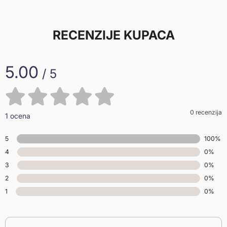
RECENZIJE KUPACA
5.00
/ 5
0 recenzija
1 ocena
5
100%
4
0%
3
0%
2
0%
1
0%