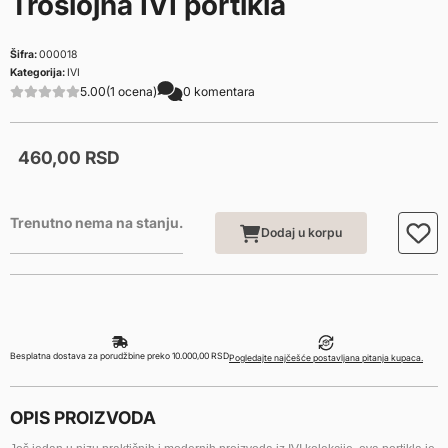
Troslojna IVI portikla
Šifra:
000018
Kategorija:
IVI
5.00
(1 ocena)
0 komentara
460,
00
RSD
Trenutno nema na stanju.
Dodaj u korpu
Besplatna dostava za porudžbine preko 10.000,00 RSD
Pogledajte najčešće postavljana pitanja kupaca.
OPIS PROIZVODA