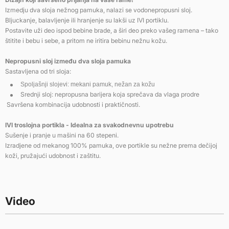
Izmedju dva sloja nežnog pamuka, nalazi se vodonepropusni sloj.
Bljuckanje, balavljenje ili hranjenje su lakši uz IVI portiklu.
Postavite uži deo ispod bebine brade, a širi deo preko vašeg ramena – tako
štitite i bebu i sebe, a pritom ne iritira bebinu nežnu kožu.
Nepropusni sloj između dva sloja pamuka
Sastavljena od tri sloja:
Spoljašnji slojevi: mekani pamuk, nežan za kožu
Srednji sloj: nepropusna barijera koja sprečava da vlaga prodre
Savršena kombinacija udobnosti i praktičnosti.
IVI troslojna portikla - Idealna za svakodnevnu upotrebu
Sušenje i pranje u mašini na 60 stepeni.
Izradjene od mekanog 100% pamuka, ove portikle su nežne prema dečijoj
koži, pružajući udobnost i zaštitu.
Video