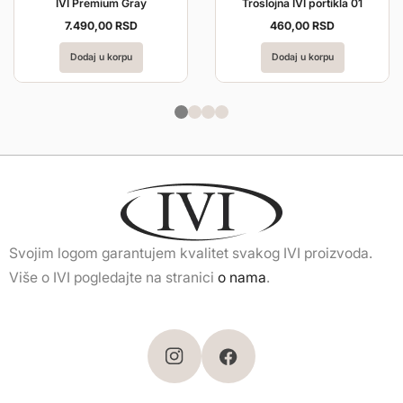
IVI Premium Gray
Troslojna IVI portikla 01
7.490,
00
RSD
460,
00
RSD
Dodaj u korpu
Dodaj u korpu
Svojim logom garantujem kvalitet svakog IVI proizvoda.
Više o IVI pogledajte na stranici
o nama
.