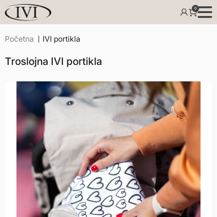
0
Početna
IVI portikla
Troslojna IVI portikla