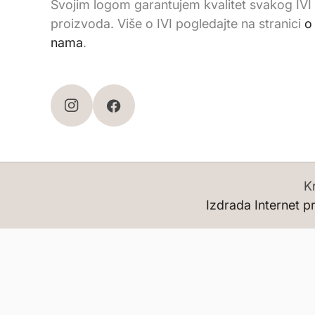
Svojim logom garantujem kvalitet svakog IVI
proizvoda. Više o IVI pogledajte na stranici
o
nama
.
K
Izdrada Internet p