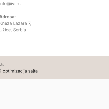
info@ivi.rs
Adresa:
Kneza Lazara 7,
Užice, Serbia
a.
 optimizacija sajta