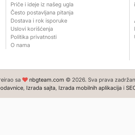
Priče i ideje iz našeg ugla
Često postavljana pitanja
Dostava i rok isporuke
Uslovi korišćenja
Politika privatnosti
O nama
reirao sa
nbgteam.com
© 2026. Sva prava zadržan
rodavnice
,
Izrada sajta
,
Izrada mobilnih aplikacija
i
SEO