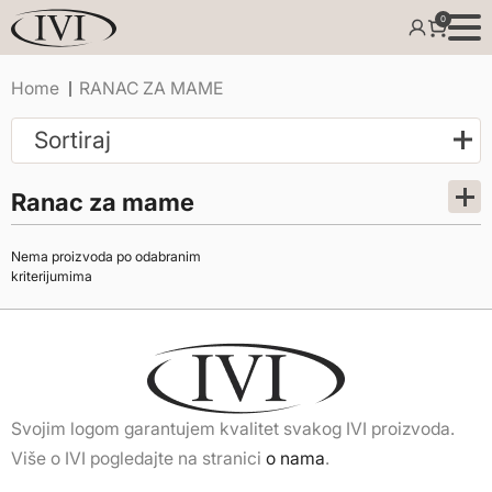
0
Home
RANAC ZA MAME
Sortiraj
ranac za mame
Nema proizvoda po odabranim
kriterijumima
Svojim logom garantujem kvalitet svakog IVI proizvoda.
Više o IVI pogledajte na stranici
o nama
.